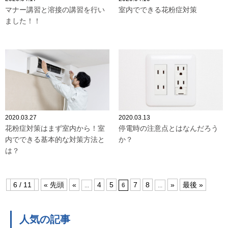
マナー講習と溶接の講習を行い
室内でできる花粉症対策
ました！！
2020.03.27
2020.03.13
花粉症対策はまず室内から！室
停電時の注意点とはなんだろう
内でできる基本的な対策方法と
か？
は？
6 / 11
« 先頭
«
4
5
7
8
»
最後 »
...
6
...
人気の記事