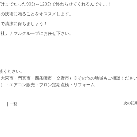
けまでたった90分～120分で終わらせてくれるんです…！
ロの技術に頼ることをオススメします。
ンで清潔に保ちましょう！
会社ナナマルグループにお任せ下さい。
相談ください。
・大東市・門真市・四条畷市・交野市）※その他の地域もご相談くださ
用）・エアコン販売・フロン定期点検・リフォーム
次の記
│ 一覧 │