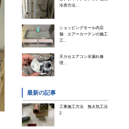
冷房方法...
ショッピングモール内店
舗 エアーカーテンの施工
工...
天カセエアコン水漏れ修
理...
最新の記事
工事施工方法 無火気工法
2