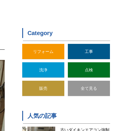
Category
リフォーム
工事
洗浄
点検
販売
全て見る
人気の記事
古いダイキンエアコン強制